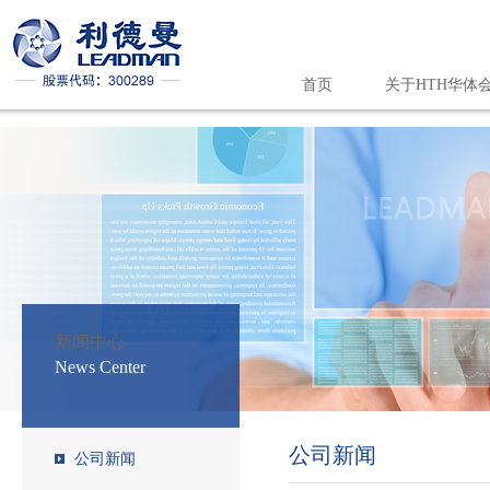
hth.com医学参考实
阿匹斯科技两项新型冠状
心系武汉|北京HTH华体会体育登
首页
关于HTH华体会
录入口hth.com向湖
喜讯：HTH华体会体育登录入口
hth.com荣获“科技
人力资源
HTH华体会
“乘风.破浪.共创.辉煌”
喜讯：HTH华体会体育登录入口
hth.com喜迎高新科
感恩有你 一路同行 丨利德
强强联手 共铸辉煌 | 利德
喜讯：HTH华体会体育登录入口
新闻中心
hth.com荣获“2018年
News Center
喜讯：HTH华体会体育登录入口
hth.com参考实验室
HTH华体会体育登录入口hth.com
成功举办2018年代理
公司新闻
HTH华体会体育登录入口hth.com
公司新闻
盛大亮相2018美国芝