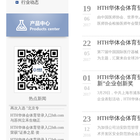
行业动态
HTH华体会体育登录入口hth.com
19
HTH华体会体育登
在2018年卫生部参考
为促进医学装备领域发展
由中国医师协会、世界华
06
医师协会检验医师年会暨第
2017
山水之都，美丽重庆！利
HTH华体会体育登录入口hth.com
22
HTH华体会体育登录
荣获“2017年度中国
2017全国检验大会圆满落幕
第77届中国国际医疗器械
05
为主题，汇聚来自全球28个
2017
HTH华体会体育登录入口hth.com
闪耀CACLP 2025：创新
01
邀请函丨HTH华体会体育登录入
HTH华体会体育登
口hth.com邀您共聚
新”企业创新奖
04
HTH华体会体育登录入口hth.com
3月29日，中共上海市浦
获评中上协“2024上
2017
热点新闻
企业表彰活动，HTH华体会
HTH华体会体育登录入口hth.com
再次入选 “北京专
HTH华体会体育登录入口hth.com
23
HTH华体会体育登
与苏州立禾生物正
HTH华体会体育登录入口hth.com
为加强公司治安防范管理，
12
荣获“证券之星·资
术开发区安全防范协会会员
2016
HTH华体会体育登录入口hth.com