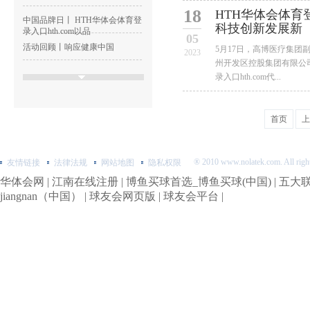
18
HTH华体会体育
中国品牌日丨 HTH华体会体育登
科技创新发展新
录入口hth.com以品
05
活动回顾丨响应健康中国
5月17日，高博医疗集团
2023
州开发区控股集团有限公司
IFCC执行委员会秘书长及北
录入口hth.com代...
公司动态丨HTH华体会体育登录
入口hth.com2023年度
首页
上
2024年会盛典丨HTH华体会体育
登录入口hth.com年会
喜报|HTH华体会体育登录入口
® 2010 www.nolatek.com. All ri
友情链接
法律法规
网站地图
隐私权限
hth.com获评北京经开
华体会网
|
江南在线注册
|
博鱼买球首选_博鱼买球(中国)
|
五大
科研创新│HTH华体会体育登录
入口hth.comST2科研
jiangnan（中国）
|
球友会网页版
|
球友会平台
|
科研创新 │ HTH华体会体育登录
入口hth.com子公司
喜讯丨HTH华体会体育登录入口
hth.com荣登2023北京
会议回顾丨第二届ZAODX世界
会议预告丨HTH华体会体育登录
入口hth.com与您相