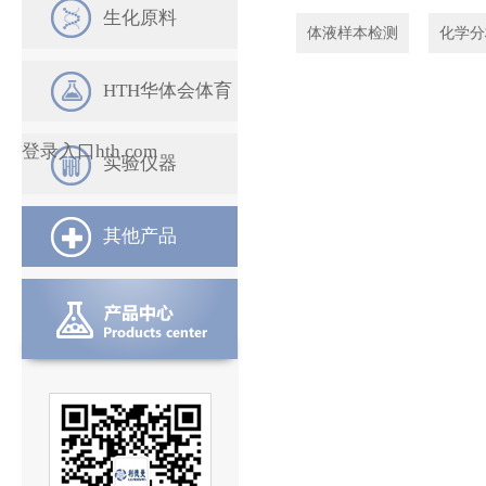
生化原料
体液样本检测
化学分
HTH华体会体育
登录入口hth.com
实验仪器
其他产品