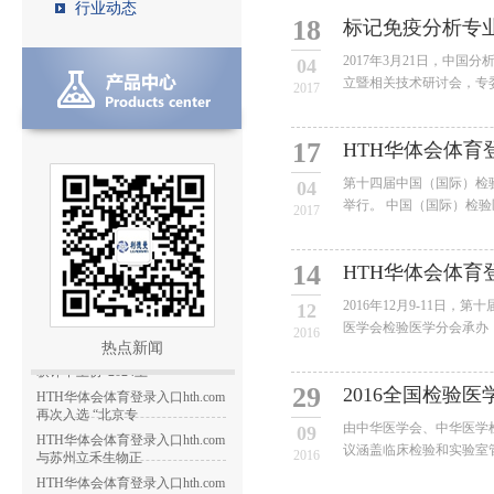
行业动态
HTH华体会体育登录入口hth.com
18
标记免疫分析专
在2017年RELA试验中再
HTH华体会体育登录入口hth.com
2017年3月21日，中国
04
在2018年卫生部参考
立暨相关技术研讨会，专委
2017
为促进医学装备领域发展
山水之都，美丽重庆！利
17
HTH华体会体育登录
HTH华体会体育登录入口hth.com
第十四届中国（国际）检验医
04
荣获“2017年度中国
举行。 中国（国际）检验医
2017
2017全国检验大会圆满落幕
14
HTH华体会体育登录入口hth.com
HTH华体会体育
闪耀CACLP 2025：创新
2016年12月9-11
12
邀请函丨HTH华体会体育登录入
医学会检验医学分会承办，
口hth.com邀您共聚
2016
热点新闻
HTH华体会体育登录入口hth.com
获评中上协“2024上
29
2016全国检验
HTH华体会体育登录入口hth.com
再次入选 “北京专
由中华医学会、中华医学检
09
HTH华体会体育登录入口hth.com
议涵盖临床检验和实验室管
2016
与苏州立禾生物正
HTH华体会体育登录入口hth.com