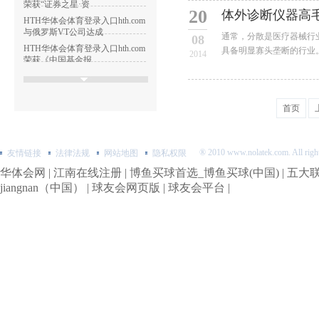
荣获“证券之星·资
20
体外诊断仪器高
HTH华体会体育登录入口hth.com
与俄罗斯VT公司达成
通常，分散是医疗器械行
08
HTH华体会体育登录入口hth.com
具备明显寡头垄断的行业。
2014
荣获《中国基金报
清远市市委副书记、市长
中国品牌日丨 HTH华体会体育登
首页
录入口hth.com以品
活动回顾丨响应健康中国
® 2010 www.nolatek.com. All ri
友情链接
法律法规
网站地图
隐私权限
IFCC执行委员会秘书长及北
华体会网
|
江南在线注册
|
博鱼买球首选_博鱼买球(中国)
|
五大
jiangnan（中国）
|
球友会网页版
|
球友会平台
|
公司动态丨HTH华体会体育登录
入口hth.com2023年度
2024年会盛典丨HTH华体会体育
登录入口hth.com年会
喜报|HTH华体会体育登录入口
hth.com获评北京经开
科研创新│HTH华体会体育登录
入口hth.comST2科研
科研创新 │ HTH华体会体育登录
入口hth.com子公司